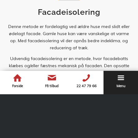
Facadeisolering
Denne metode er fordelagtig ved ældre huse med slidt eller
ødelagt facade. Gamle huse kan være vanskelige at varme
op. Med facadeisolering vil der opnås bedre indeklima, og
reducering af træk.
Udvendig facadeisolering er en metode, hvor facadebatts
klæbes og/eller fæstnes mekanisk på facaden. Den opsatte
isolering pudses af med en facadepuds, hvori der indlægges
et armeringsvæv. Til slut gives facaden en slutbehandling.
Forside
Få tilbud
22 47 79 66
Menu
Der findes forskellige strukturer og strukturstørrelser, og du
har mulighed for at kunne vælge mellem standard hvid og
mange andre farver. Enten indfarvede eller som
efterfølgende maling. Selve udførelsen sker med minimale
gener, da alt arbejdet udføres udefra. Udvendig
facadeisolering kan bruges på projekter af alle størrelser på
både nyt og gammelt.