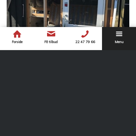
Forside
Få tilbud
22 47 79 66
Menu
Kræver et redskabsskur
byggetilladelse?
Det afhænger både af størrelse og af haveskurets placering