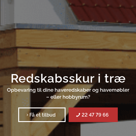
Redskabsskur i træ
Opbevaring til dine haveredskaber og havemøbler
– eller hobbyrum?
Få et tilbud
22 47 79 66